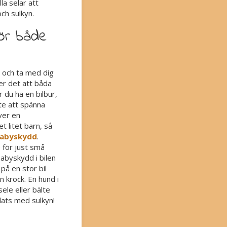
la selar att
ch sulkyn.
för både
n och ta med dig
er det att båda
r du ha en bilbur,
lte att spänna
ver en
t litet barn, så
abyskydd
.
för just små
abyskydd i bilen
på en stor bil
n krock. En hund i
sele eller bälte
lats med sulkyn!