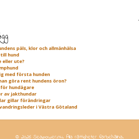
ägg
undens päls, klor och allmänhälsa
till hund
e eller ute?
amphund
dig med första hunden
an göra rent hundens öron?
 för hundägare
er av jakthundar
ar gillar förändringar
 vandringsleder i Västra Götaland
© 2026 Seapower.nu. Alla rättigheter förbehållna.