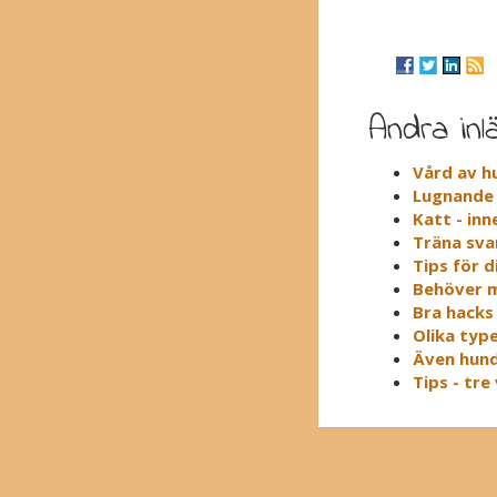
Andra inl
Vård av h
Lugnande 
Katt - inn
Träna sv
Tips för 
Behöver m
Bra hacks
Olika typ
Även hund
Tips - tre