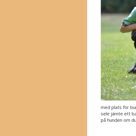
med plats för bur
sele jämte ett ba
på hunden om du 