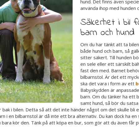
hund. Det finns även speciel
använda ihop med hunden o
Säkerhet i bil 
barn och hund
Om du har tänkt att ta bile
både hund och barn, så gäll
sitter säkert. Till hunden bö
en sele eller ett särskilt bä
fast den med. Barnet behö
bilbarnstol. Är det ett mycke
ska det vara i form av ett
b
Babyskydden är anpassade 
barn. Om du tänker ha ett b
samt hund, så bör du satsa 
 bak i bilen. Detta så att det inte händer något om det skulle bli e
rn i en bilbarnstol är då inte ett bra alternativ. Du kan dock ha en 
bara kör den. Tänk på att köpa en bur, som gör att du även får p