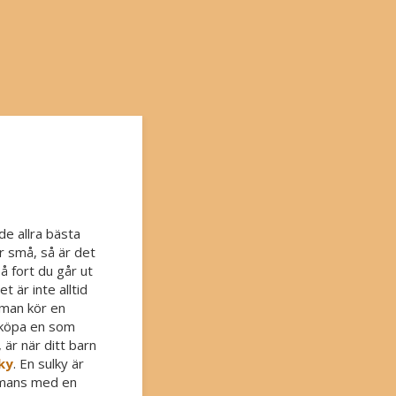
nd
de allra bästa
r små, så är det
å fort du går ut
 är inte alltid
 man kör en
t köpa en som
, är när ditt barn
ky
. En sulky är
mmans med en