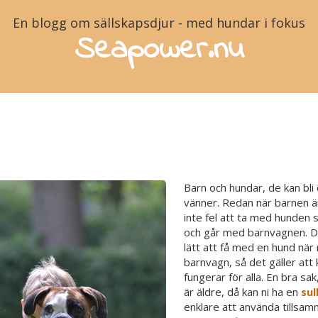
En blogg om sällskapsdjur - med hundar i fokus
Seapower.nu
agn som funkar med hu
Barn och hundar, de kan bli 
vänner. Redan när barnen ä
inte fel att ta med hunden s
och går med barnvagnen. Det
lätt att få med en hund när
barnvagn, så det gäller at
fungerar för alla. En bra sak
är äldre, då kan ni ha en
sul
enklare att använda tillsa