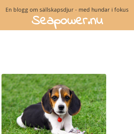
En blogg om sällskapsdjur - med hundar i fokus
Seapower.nu
Tips för dig med
första hunden