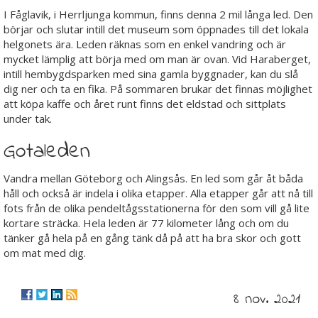
I Fåglavik, i Herrljunga kommun, finns denna 2 mil långa led. Den
börjar och slutar intill det museum som öppnades till det lokala
helgonets ära. Leden räknas som en enkel vandring och är
mycket lämplig att börja med om man är ovan. Vid Haraberget,
intill hembygdsparken med sina gamla byggnader, kan du slå
dig ner och ta en fika. På sommaren brukar det finnas möjlighet
att köpa kaffe och året runt finns det eldstad och sittplats
under tak.
Gotaleden
Vandra mellan Göteborg och Alingsås. En led som går åt båda
håll och också är indela i olika etapper. Alla etapper går att nå till
fots från de olika pendeltågsstationerna för den som vill gå lite
kortare sträcka. Hela leden är 77 kilometer lång och om du
tänker gå hela på en gång tänk då på att ha bra skor och gott
om mat med dig.
8 nov. 2021