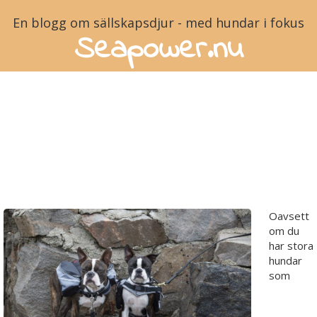
En blogg om sällskapsdjur - med hundar i fokus
Seapower.nu
Tips - tre
vandringsleder i Västra
Götaland
Oavsett
om du
har stora
hundar
som