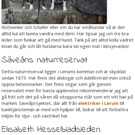
Rottweiler och Schäfer eller om du har småhundar så är det
alltid kul att kunna vandra med dem. Här tipsar jag om tre bra
leder som funkar att gå med hund. Tänk på att alltid kolla vädret
innan du går och låt hundarna bära sin egen mat i klövjeväskor.
Säveåns naturreservat
Detta naturreservat ligger i Lerums kommun och är skyddat
sedan 1873. Här finns det alskogar och ädellövträd men också
öppna betesmarker. Det finns stigar som går genom
reservatet men för bästa upplevelse rekommenderar jag att
gå fritt och det på våren då vitsipporna står som ett vitt hav på
marken. Säveåprojektet, där allt från
elektriker i Lerum
till
banktjänstemän är med och hjälper till, bidrar till att förbättra
miljön för djur- och växtriket här.
Elisabeth Hesselbladsleden